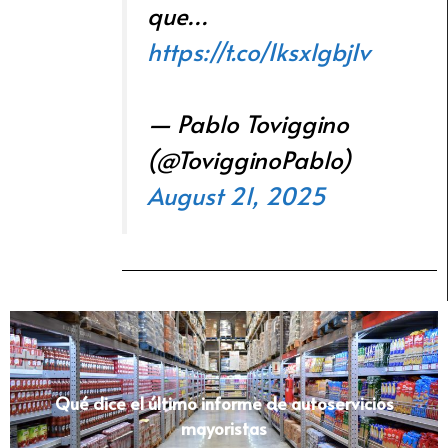
que…
https://t.co/1ksxlgbjIv
— Pablo Toviggino
(@TovigginoPablo)
August 21, 2025
Qué dice el último informe de autoservicios
mayoristas