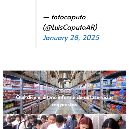
— totocaputo
(@LuisCaputoAR)
January 28, 2025
Qué dice el último informe de autoservicios
mayoristas