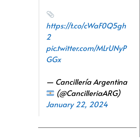
https://t.co/cWaF0Q5gh
2
pic.twitter.com/MLrUNyP
GGx
— Cancillería Argentina
(@CancilleriaARG)
January 22, 2024